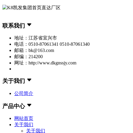
联系我们
地址：江苏省宜兴市
电话：0510-87061341 0510-87061340
邮箱：bk@163.com
邮编：214200
网址：http://www.dkgnssjy.com
关于我们
公司简介
产品中心
网站首页
关于我们
关于我们