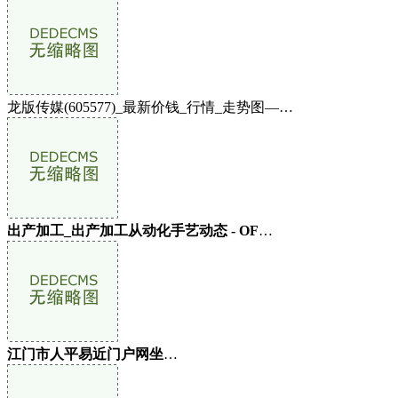
龙版传媒(605577)_最新价钱_行情_走势图—…
出产加工_出产加工从动化手艺动态 - OF
…
江门市人平易近门户网坐
…