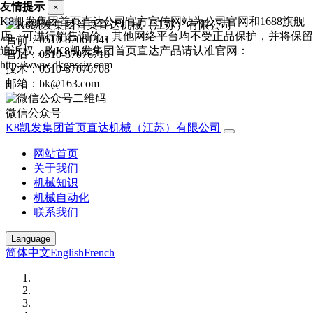
友情提示
×
K8凯发集团首页直达公司官方宣传网站为公司官网和1688旗舰
店，可进行销售询价，其他网络平台均不受正品保护，并将保留
售前：0510-87061341
追诉权，购K8凯发集团首页直达产品请认准官网：
售后：0510-87076718
http://www.dkgnssjy.com
技术：0510-87076708
邮箱：bk@163.com
微信公众号
K8凯发集团首页直达机械（江苏）有限公司
网站首页
关于我们
机械知识
机械自动化
联系我们
Language
简体中文
English
French