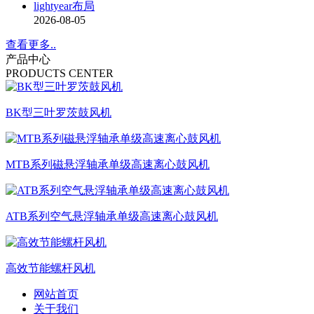
lightyear布局
2026-08-05
查看更多..
产品中心
PRODUCTS CENTER
BK型三叶罗茨鼓风机
MTB系列磁悬浮轴承单级高速离心鼓风机
ATB系列空气悬浮轴承单级高速离心鼓风机
高效节能螺杆风机
网站首页
关于我们