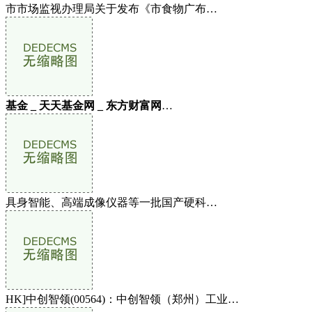
市市场监视办理局关于发布《市食物广布…
基金 _ 天天基金网 _ 东方财富网
…
具身智能、高端成像仪器等一批国产硬科…
HK]中创智领(00564)：中创智领（郑州）工业…